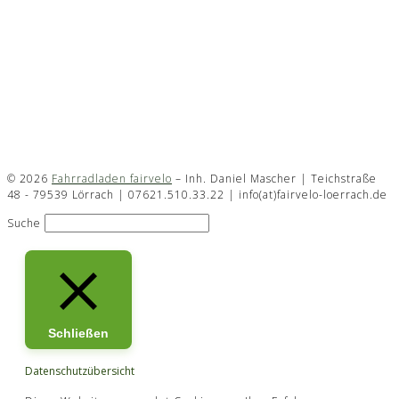
© 2026
Fahrradladen fairvelo
–
Inh. Daniel Mascher | Teichstraße
48 - 79539 Lörrach | 07621.510.33.22 | info(at)fairvelo-loerrach.de
Suche
Schließen
Datenschutzübersicht