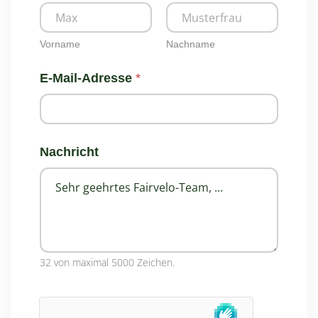
Vorname
Nachname
E-Mail-Adresse
*
N
Nachricht
a
c
h
r
i
c
h
t
*
32 von maximal 5000 Zeichen.
N
a
c
h